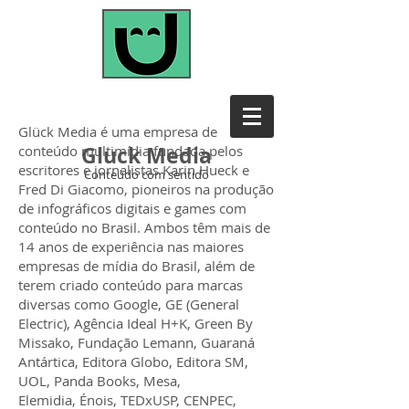
Glück Media é uma empresa de
Gluck Media
conteúdo multimídia fundada pelos
escritores e jornalistas Karin Hueck e
Conteúdo com sentido
Fred Di Giacomo, pioneiros na produção
de infográficos digitais e games com
conteúdo no Brasil. Ambos têm mais de
14 anos de experiência nas maiores
empresas de mídia do Brasil, além de
terem criado conteúdo para marcas
diversas como Google, GE (General
Electric), Agência Ideal H+K, Green By
Missako, Fundação Lem
ann, Guaraná
Antártica, Editora Globo, Editora SM,
UOL, Panda Books, Mesa,
Elemidia, Énois, TEDxUSP, CENPEC,