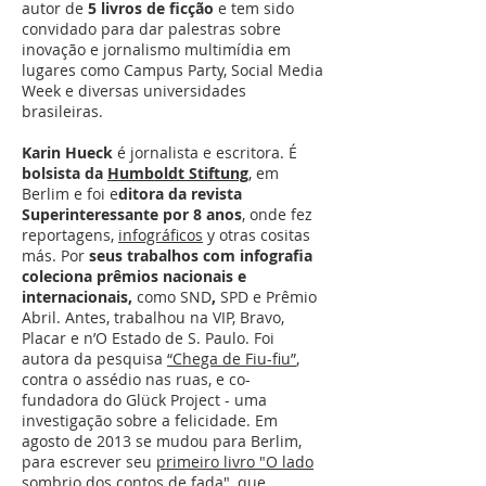
autor de
5 livros de ficção
e tem sido
convidado para dar palestras sobre
inovação e jornalismo multimídia em
lugares como Campus Party, Social Media
Week e diversas universidades
brasileiras.
Karin Hueck
é jornalista e escritora. É
bolsista da
Humboldt Stiftung
, em
Berlim e foi e
ditora da revista
Superinteressante por 8 anos
, onde fez
reportagens,
infográficos
y otras cositas
más. Por
seus trabalhos com infografia
coleciona prêmios nacionais e
internacionais,
como SND
,
SPD e Prêmio
Abril. Antes, trabalhou na VIP, Bravo,
Placar e n’O Estado de S. Paulo. Foi
autora da pesquisa
“Chega de Fiu-fiu”
,
contra o assédio nas ruas, e co-
fundadora do Glück Project - uma
investigação sobre a felicidade. Em
agosto de 2013 se mudou para Berlim,
para escrever seu
primeiro livro "O lado
sombrio dos contos de fada",
que